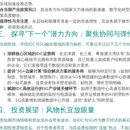
呈现加速改善态势。
合当期产业政策风口
：其业务方向与国家大力推动的新基建、数字化转型
策高度吻合。
值弹性与关注度
：在启动初期通常具备一定的市值弹性，且业务易于被市
解，容易形成共识。
三、 探寻“下一个”潜力方向：聚焦协同与弹
当前阶段，寻找IDC与5G融合领域的潜力标的，可重点关注以下几个方
深耕核心区域的IDC运营商
：在京津冀、长三角、粤港澳大湾区等“
西算”核心枢纽节点拥有丰富资源储备，且已批量上架或客户结构优
的企业。它们直接受益于数据洪流和算力需求。
提供“5G+边缘计算”综合解决方案的服务商
：能够为特定行业（如智
制造、智慧城市、智慧医疗）提供从5G专网搭建到边缘数据中心部
的一站式服务。这类业务技术壁垒较高，粘性强，增长空间明确。
赋能IDC高效运行的5G产业链关键环节
：如用于数据中心高速互联的
模块、确保稳定供能的温控与电源设备、提升运维效率的AI管理软件
等。5G流量增长倒逼数据中心升级，这些“卖铲人”同样受益。
四、 投资展望：风物长宜放眼量
管短期市场情绪和资金流向会带来波动，但IDC与5G作为数字经济的基
长期投资逻辑坚实。对于投资者而言，与其追逐短期的“连板”热点，不如