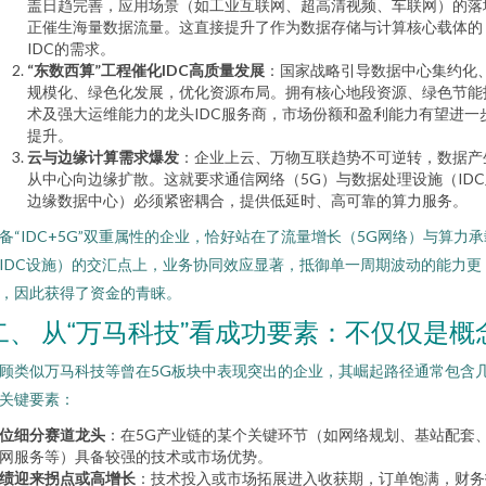
盖日趋完善，应用场景（如工业互联网、超高清视频、车联网）的落
正催生海量数据流量。这直接提升了作为数据存储与计算核心载体的
IDC的需求。
“东数西算”工程催化IDC高质量发展
：国家战略引导数据中心集约化
规模化、绿色化发展，优化资源布局。拥有核心地段资源、绿色节能
术及强大运维能力的龙头IDC服务商，市场份额和盈利能力有望进一
提升。
云与边缘计算需求爆发
：企业上云、万物互联趋势不可逆转，数据产
从中心向边缘扩散。这就要求通信网络（5G）与数据处理设施（IDC
边缘数据中心）必须紧密耦合，提供低延时、高可靠的算力服务。
备“IDC+5G”双重属性的企业，恰好站在了流量增长（5G网络）与算力承
IDC设施）的交汇点上，业务协同效应显著，抵御单一周期波动的能力更
，因此获得了资金的青睐。
二、 从“万马科技”看成功要素：不仅仅是概
顾类似万马科技等曾在5G板块中表现突出的企业，其崛起路径通常包含
关键要素：
位细分赛道龙头
：在5G产业链的某个关键环节（如网络规划、基站配套
网服务等）具备较强的技术或市场优势。
绩迎来拐点或高增长
：技术投入或市场拓展进入收获期，订单饱满，财务