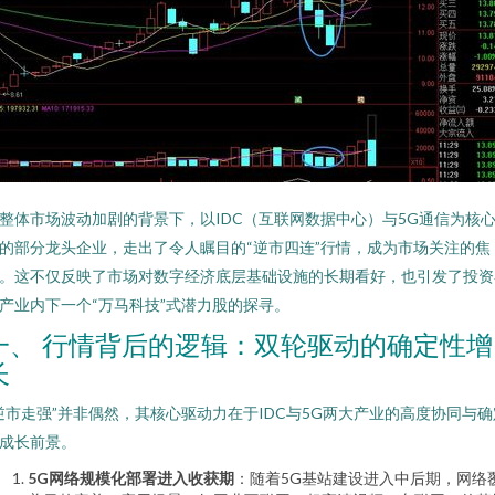
整体市场波动加剧的背景下，以IDC（互联网数据中心）与5G通信为核
的部分龙头企业，走出了令人瞩目的“逆市四连”行情，成为市场关注的焦
。这不仅反映了市场对数字经济底层基础设施的长期看好，也引发了投资
产业内下一个“万马科技”式潜力股的探寻。
一、 行情背后的逻辑：双轮驱动的确定性增
长
逆市走强”并非偶然，其核心驱动力在于IDC与5G两大产业的高度协同与确
成长前景。
5G网络规模化部署进入收获期
：随着5G基站建设进入中后期，网络