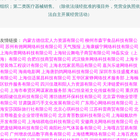
组织；第二类医疗器械销售。（除依法须经批准的项目外，凭营业执照依
法自主开展经营活动）
友情链接：
内蒙古德信宏人力资源有限公司
柳州市森宇食品科技有限公
司
苏州有佣网网络科技有限公司
天气预报
上海康赐宁网络科技有限公司
上海向蕾网络科技有限公司
上海轻云舞电子商贸有限公司
坤磊实业（上
海）有限公司
合肥任技商贸有限公司
武汉狼奔网络科技有限公司
上海卡
登装饰工程设计有限公司
上海名忱家居用品有限公司
嘉兴乐途网络科技
有限公司
海南电影网
上海唐韵鸽网络科技有限公司
深圳市东佳盛魔术贴
有限公司
上海信适展昌科技有限公司
五华区家铮网络技术服务部
上海楠
区软件服务有限公司
四川佳晟和阳人力资源有限公司
天津链爱科技有限
公司
上海市奉贤区网谋家政服务部
海口恒皇裕文化传媒有限公司
重庆西
柏阳健信息科技有限公司
潍坊德然环保科技有限公司
北京霖书物业管理
有限公司
甘肃陇原巧手文化发展有限公司
广东用心网络科技有限公司
上
海安莎国际旅行社有限公司
北京心琪科技公司
江苏科雷商贸有限公司
北
京尊唯盈全企业管理有限公司
北京青苔数据科技有限公司
上海颛氨软件
开发有限公司
上海锦祺电信科技有限公司
安徽商兑网络科技有限公司
合
肥庞链网络科技有限公司
南阳杜尔气体装备有限公司
上海嘎吉贸易有限
公司
广州增农优品数字商务有限公司
上海猎鹰网络有限公司
上海百虎友